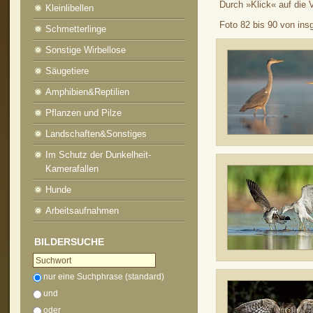
Durch »Klick« auf die 
Kleinlibellen
Foto 82 bis 90 von in
Schmetterlinge
Sonstige Wirbellose
Säugetiere
Amphibien&Reptilien
Pflanzen und Pilze
Landschaften&Sonstiges
Im Schutz der Dunkelheit-
Kamerafallen
Hunde
Arbeitsaufnahmen
BILDERSUCHE
nur eine Suchphrase (standard)
und
oder