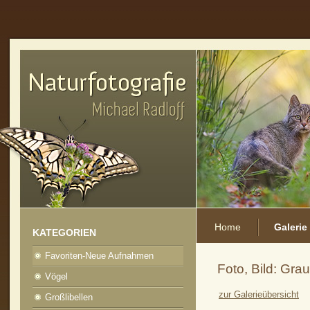
Home
Galerie
KATEGORIEN
Favoriten-Neue Aufnahmen
Foto, Bild: Gra
Vögel
zur Galerieübersicht
vorheriges Foto
zur Kategorie-Übersicht
nächstes Foto
Großlibellen