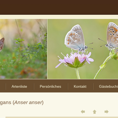
Artenliste
Persönliches
Kontakt
Gästebuch/
ugans (
Anser anser
)