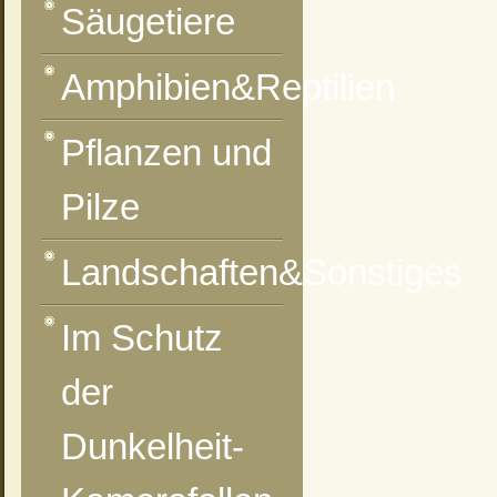
Säugetiere
Amphibien&Reptilien
vorheriges Foto
zur Kategorie-Übersicht
nächstes Foto
Pflanzen und
Pilze
Landschaften&Sonstiges
Im Schutz
der
Dunkelheit-