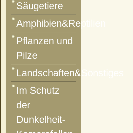
Säugetiere
Amphibien&Reptilien
vorheriges Foto
zur Kategorie-Übersicht
nächstes Foto
Pflanzen und
Pilze
Landschaften&Sonstiges
Im Schutz
der
Dunkelheit-