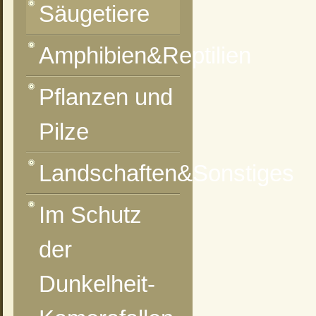
Säugetiere
Amphibien&Reptilien
vorheriges Foto
zur Kategorie-Übersicht
nächstes Foto
Pflanzen und
Pilze
Landschaften&Sonstiges
Im Schutz
der
Dunkelheit-