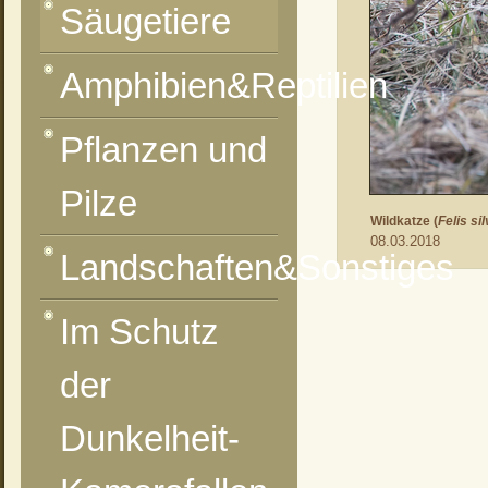
Säugetiere
Amphibien&Reptilien
Pflanzen und
Pilze
Wildkatze (
Felis sil
08.03.2018
Landschaften&Sonstiges
vorheriges Foto
zur Kategorie-Übersicht
nächstes Foto
Im Schutz
der
Dunkelheit-