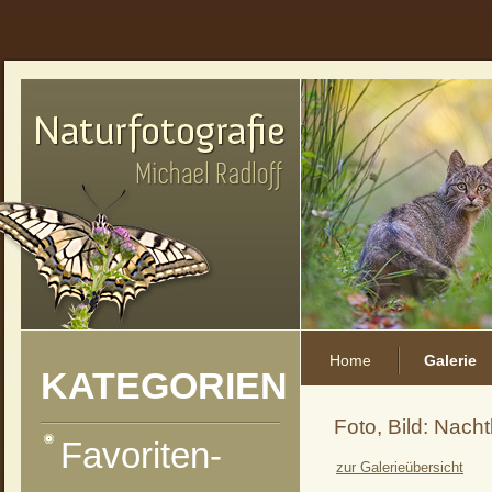
Home
Galerie
KATEGORIEN
Foto, Bild: Nac
Favoriten-
zur Galerieübersicht
vorheriges Foto
zur Kategorie-Übersicht
nächstes Foto