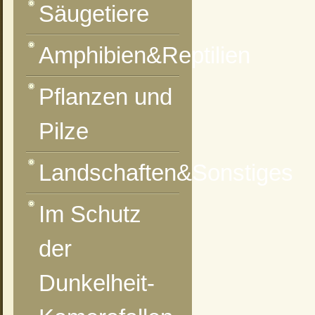
Säugetiere
Amphibien&Reptilien
vorheriges Foto
zur Kategorie-Übersicht
nächstes Foto
Pflanzen und
Pilze
Landschaften&Sonstiges
Im Schutz
der
Dunkelheit-