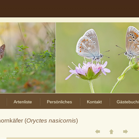
Artenliste
Persönliches
Kontakt
Gästebuch/
hornkäfer (
Oryctes nasicornis
)