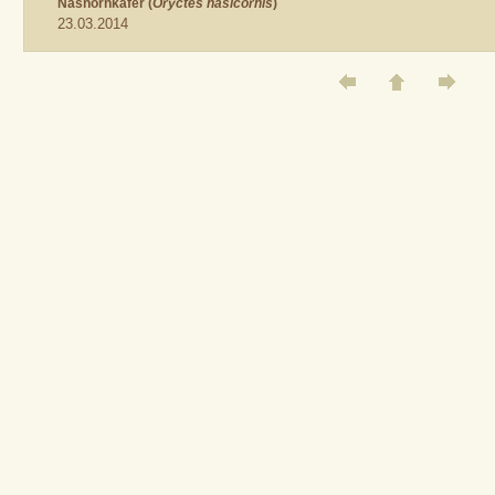
Nashornkäfer (
Oryctes nasicornis
)
23.03.2014