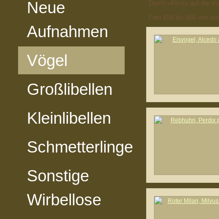
Neue
Durch »Klick« auf die Vo
Foto 658 bis 666 von in
Aufnahmen
Vögel
Großlibellen
Kleinlibellen
Schmetterlinge
Sonstige
Wirbellose