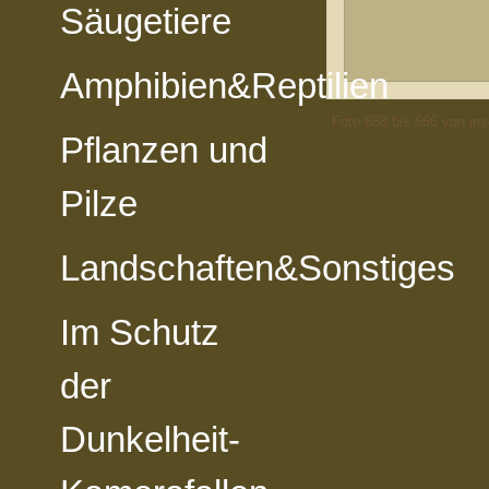
Säugetiere
Amphibien&Reptilien
Foto 658 bis 666 von in
Pflanzen und
Pilze
Landschaften&Sonstiges
Im Schutz
der
Dunkelheit-