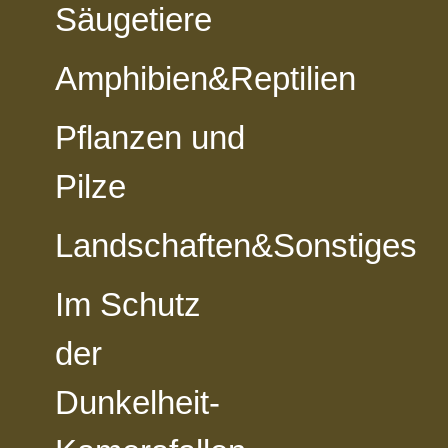
Säugetiere
Amphibien&Reptilien
vorheriges Foto
zur Kategorie-Übersicht
nächstes Foto
Pflanzen und
Pilze
Landschaften&Sonstiges
Im Schutz
der
Dunkelheit-