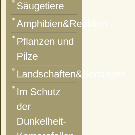
Säugetiere
Amphibien&Reptilien
vorheriges Foto
zur Kategorie-Übersicht
nächstes Foto
Pflanzen und
Pilze
Landschaften&Sonstiges
Im Schutz
der
Dunkelheit-