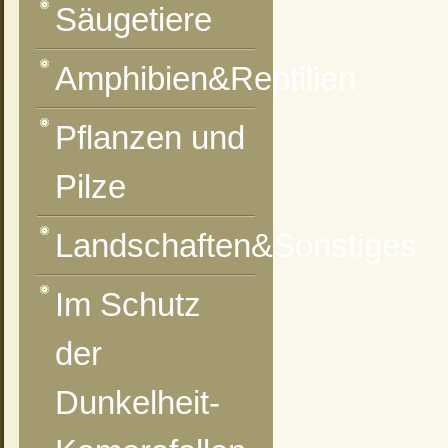
Säugetiere
Amphibien&Reptilien
vorheriges Foto
zur Kategorie-Übersicht
nächstes Foto
Pflanzen und
Pilze
Landschaften&Sonstiges
Im Schutz
der
Dunkelheit-