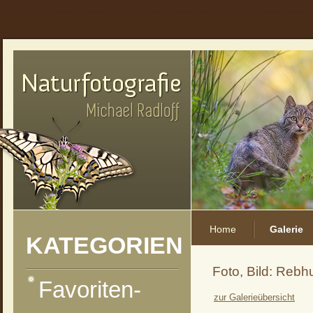
Home
Galerie
KATEGORIEN
Foto, Bild: Rebh
Favoriten-
zur Galerieübersicht
vorheriges Foto
zur Kategorie-Übersicht
nächstes Foto