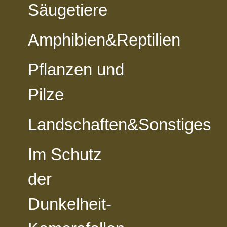
Säugetiere
Amphibien&Reptilien
vorheriges Foto
zur Kategorie-Übersicht
nächstes Foto
Pflanzen und
Pilze
Landschaften&Sonstiges
Im Schutz
der
Dunkelheit-