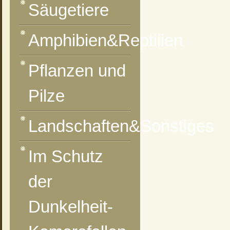
Säugetiere
Amphibien&Reptilien
vorheriges Foto
zur Kategorie-Übersicht
nächstes Foto
Pflanzen und
Pilze
Landschaften&Sonstiges
Im Schutz
der
Dunkelheit-