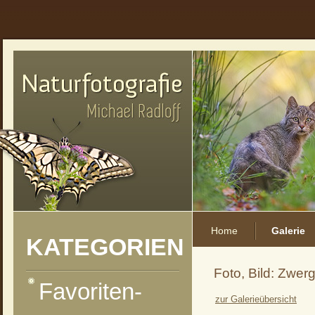
Home
Galerie
KATEGORIEN
Foto, Bild: Zwer
Favoriten-
zur Galerieübersicht
vorheriges Foto
zur Kategorie-Übersicht
nächstes Foto